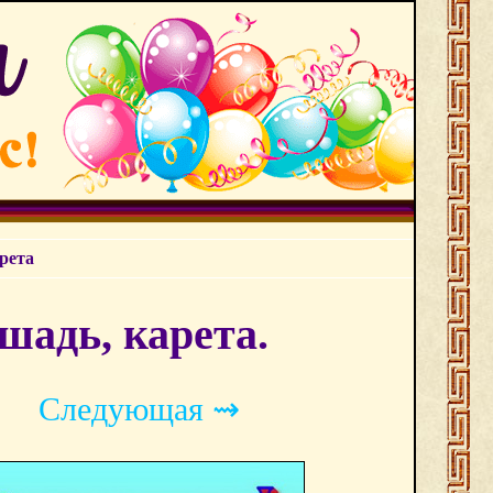
рета
шадь, карета.
Следующая ⇝