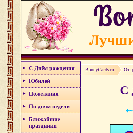
С Днём рождения
BonnyCards.ru
Отк
Юбилей
С 
Пожелания
По дням недели
⇜
Ближайшие
праздники