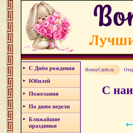
С Днём рождения
BonnyCards.ru
Отк
Юбилей
С наи
Пожелания
По дням недели
Ближайшие
⇜
праздники