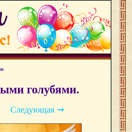
ми
лыми голубями.
Следующая ⇝