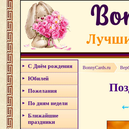
С Днём рождения
BonnyCards.ru
Верб
Юбилей
Поз
Пожелания
По дням недели
⇜
Ближайшие
праздники