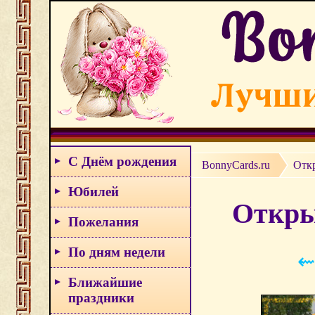
С Днём рождения
BonnyCards.ru
Отк
Юбилей
Откры
Пожелания
По дням недели
⇜
Ближайшие
праздники