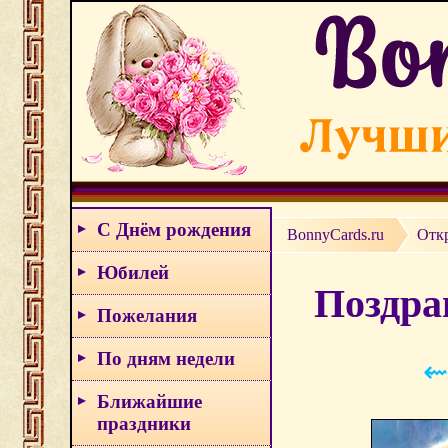
С Днём рождения
BonnyCards.ru
Откр
Юбилей
Поздрав
Пожелания
По дням недели
⇜
Ближайшие
праздники