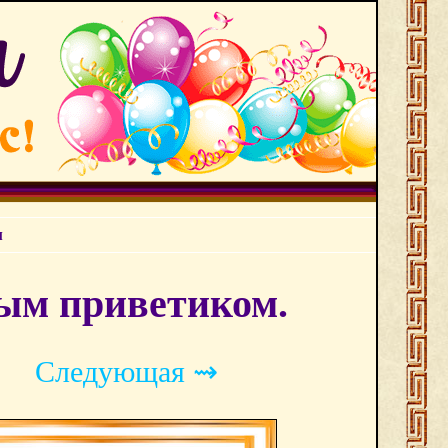
м
ым приветиком.
Следующая ⇝