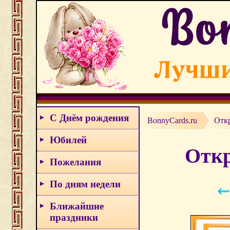
С Днём рождения
BonnyCards.ru
Отк
Юбилей
Откр
Пожелания
По дням недели
⇜
Ближайшие
праздники