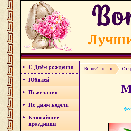
С Днём рождения
BonnyCards.ru
Отк
Юбилей
М
Пожелания
По дням недели
⇜
Ближайшие
праздники