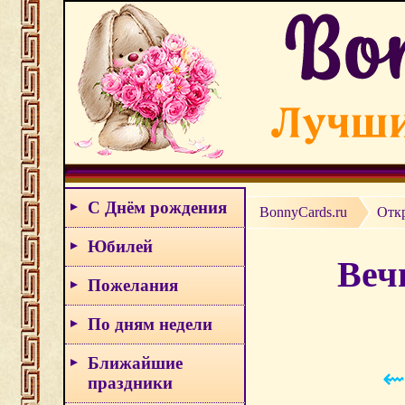
С Днём рождения
BonnyCards.ru
Отк
Юбилей
Веч
Пожелания
По дням недели
Ближайшие
⇜
праздники