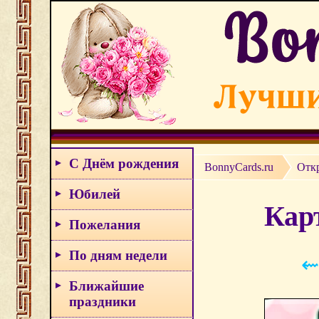
С Днём рождения
BonnyCards.ru
Отк
Юбилей
Кар
Пожелания
По дням недели
⇜
Ближайшие
праздники