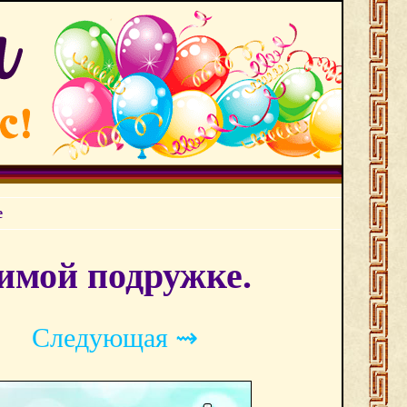
е
имой подружке.
Следующая ⇝