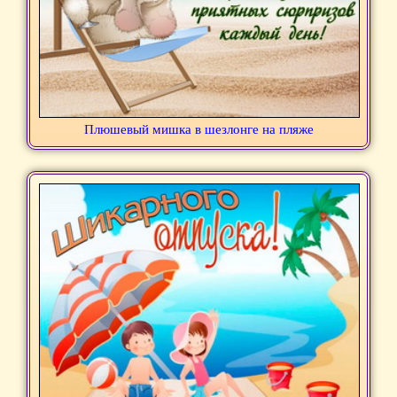
Плюшевый мишка в шезлонге на пляже