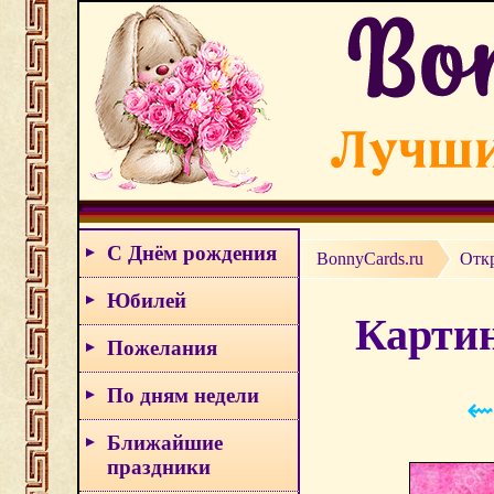
С Днём рождения
BonnyCards.ru
Отк
Юбилей
Картин
Пожелания
По дням недели
⇜
Ближайшие
праздники