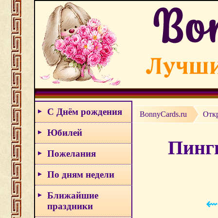
С Днём рождения
BonnyCards.ru
Отк
Юбилей
Пингв
Пожелания
По дням недели
Ближайшие
⇜
праздники