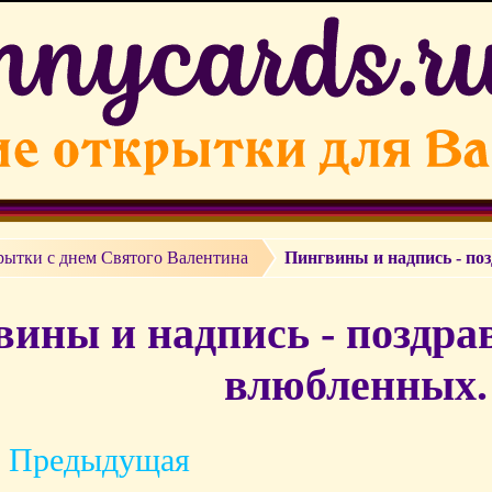
рытки c днем Святого Валентина
Пингвины и надпись - по
ины и надпись - поздра
влюбленных.
 Предыдущая