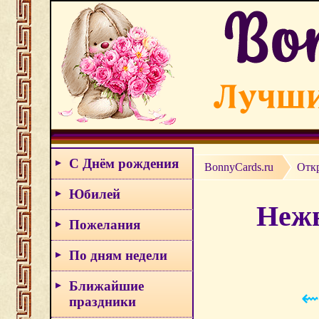
С Днём рождения
BonnyCards.ru
Отк
Юбилей
Нежн
Пожелания
По дням недели
Ближайшие
⇜
праздники