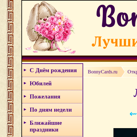
С Днём рождения
BonnyCards.ru
Отк
Юбилей
Пожелания
По дням недели
⇜
Ближайшие
праздники