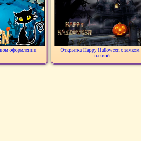
ивом оформлении
Открытка Happy Halloween c замком 
тыквой