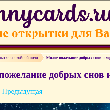
рытки cпокойной ночи
Милое пожелание добрых снов и х
пожелание добрых снов и
 Предыдущая