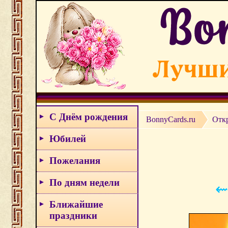
С Днём рождения
BonnyCards.ru
Отк
Юбилей
Пожелания
По дням недели
⇜
Ближайшие
праздники