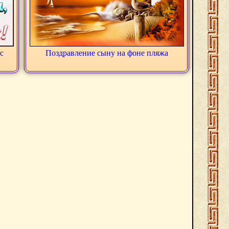
с
Поздравление сыну на фоне пляжа