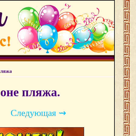
пляжа
оне пляжа.
Следующая ⇝