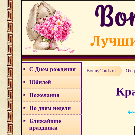
С Днём рождения
BonnyCards.ru
Отк
Юбилей
Кра
Пожелания
По дням недели
⇜
Ближайшие
праздники