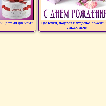
 и цветами для мамы
Цветочки, подарок и чудесное пожелан
стихах маме