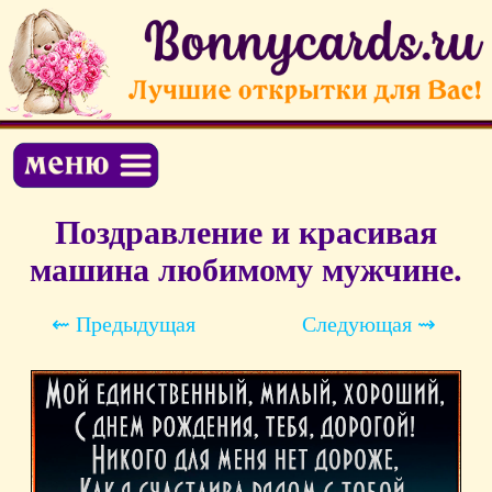
Поздравление и красивая
машина любимому мужчине.
⇜ Предыдущая
Следующая ⇝