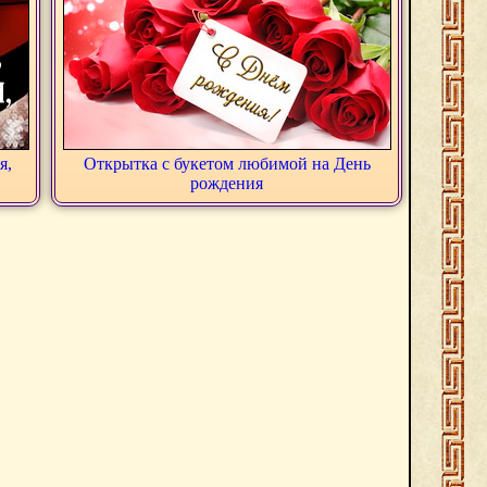
я,
Открытка с букетом любимой на День
рождения