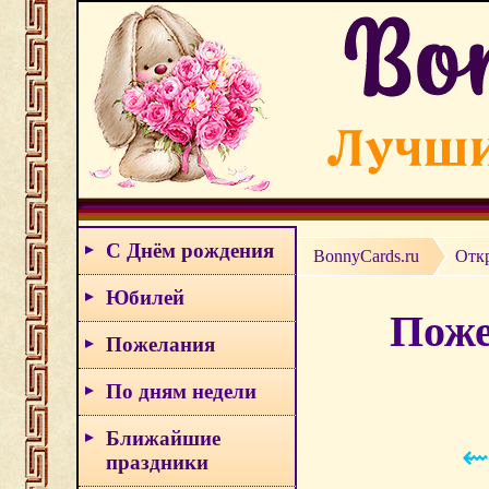
С Днём рождения
BonnyCards.ru
Отк
Юбилей
Поже
Пожелания
По дням недели
Ближайшие
⇜
праздники