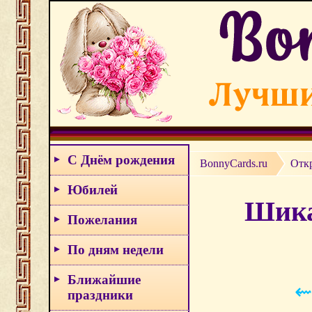
С Днём рождения
BonnyCards.ru
Отк
Юбилей
Шика
Пожелания
По дням недели
Ближайшие
⇜
праздники