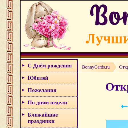
С Днём рождения
BonnyCards.ru
Отк
Юбилей
Отк
Пожелания
По дням недели
⇜
Ближайшие
праздники