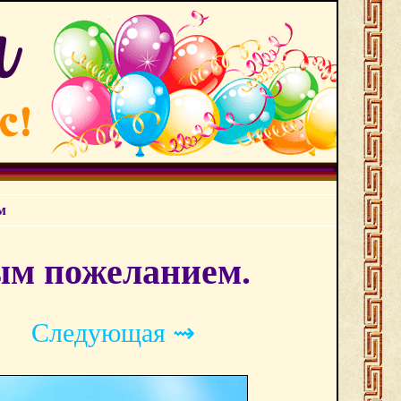
м
ым пожеланием.
Следующая ⇝