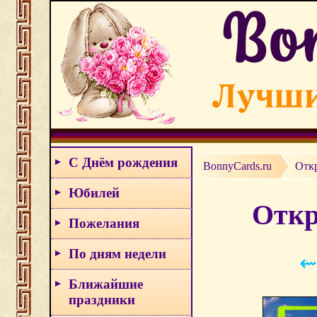
С Днём рождения
BonnyCards.ru
Отк
Юбилей
Откр
Пожелания
По дням недели
⇜
Ближайшие
праздники