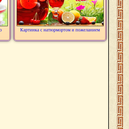
о
Картинка с натюрмортом и пожеланием