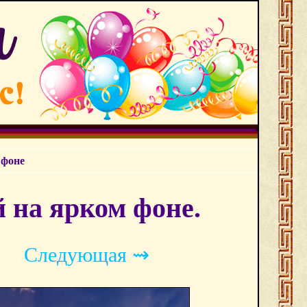
 фоне
 на ярком фоне.
Следующая ⇝