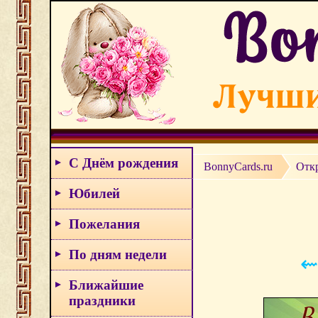
С Днём рождения
BonnyCards.ru
Отк
Юбилей
Пожелания
По дням недели
⇜
Ближайшие
праздники