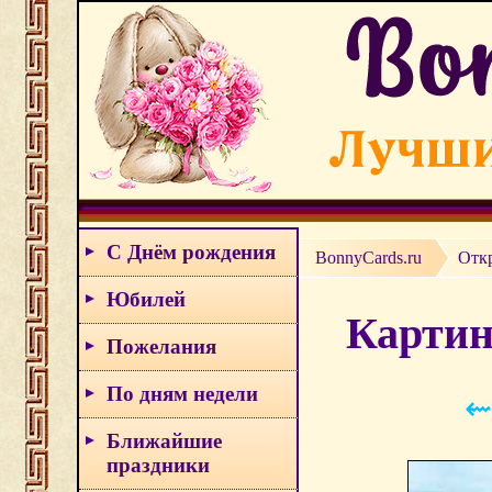
С Днём рождения
BonnyCards.ru
Отк
Юбилей
Картинк
Пожелания
По дням недели
⇜
Ближайшие
праздники