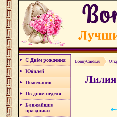
С Днём рождения
BonnyCards.ru
Откр
Юбилей
Лилия 
Пожелания
По дням недели
Ближайшие
⇜
праздники