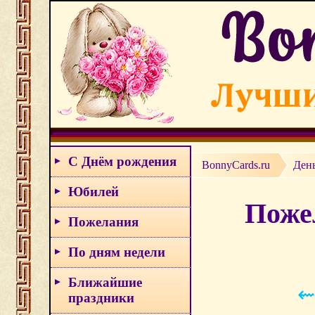
С Днём рождения
BonnyCards.ru
Ден
Юбилей
Поже
Пожелания
По дням недели
Ближайшие
⇜
праздники