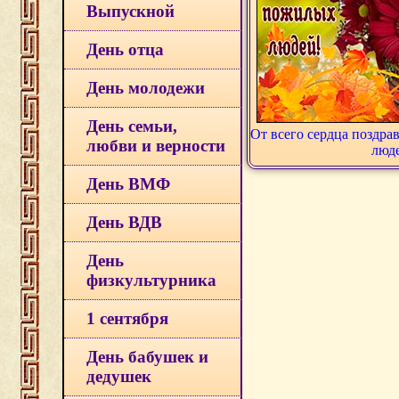
Выпускной
День отца
День молодежи
День семьи,
От всего сердца поздр
любви и верности
люд
День ВМФ
День ВДВ
День
физкультурника
1 сентября
День бабушек и
дедушек