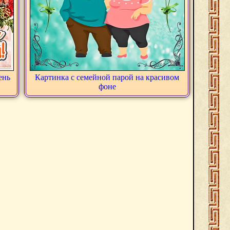
ень
Картинка с семейной парой на красивом
фоне