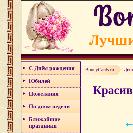
С Днём рождения
BonnyCards.ru
Ден
Юбилей
Красив
Пожелания
По дням недели
Ближайшие
⇜
праздники