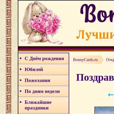
С Днём рождения
BonnyCards.ru
Откр
Юбилей
Поздрав
Пожелания
По дням недели
⇜
Ближайшие
праздники