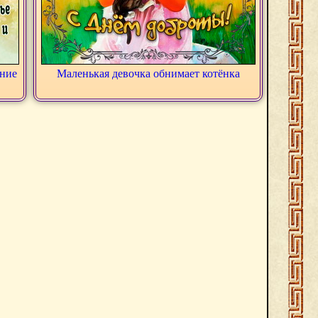
ание
Маленькая девочка обнимает котёнка