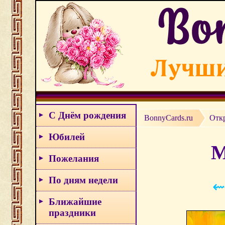
С Днём рождения
BonnyCards.ru
Отк
Юбилей
М
Пожелания
По дням недели
⇜
Ближайшие
праздники