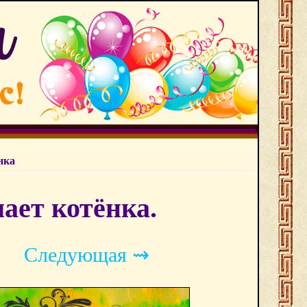
нка
ает котёнка.
Следующая ⇝