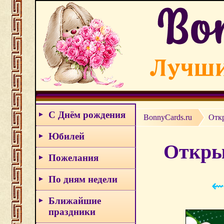
С Днём рождения
BonnyCards.ru
Отк
Юбилей
Откры
Пожелания
По дням недели
⇜
Ближайшие
праздники