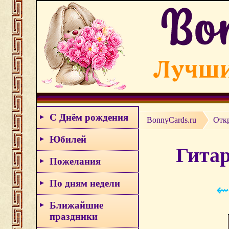
С Днём рождения
BonnyCards.ru
Отк
Юбилей
Гитар
Пожелания
По дням недели
⇜
Ближайшие
праздники