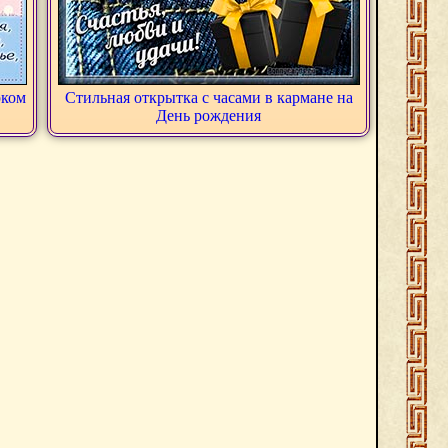
рком
Стильная открытка с часами в кармане на
День рождения