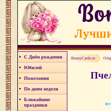
С Днём рождения
BonnyCards.ru
Откр
Юбилей
Пчел
Пожелания
По дням недели
Ближайшие
⇜
праздники